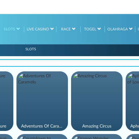
SLOTS
LIVE CASINO
RACE
TOGEL
OLAHRAGA
NAGA GAMES
SLOTS
ure
Adventures Of Caramelo
Amazing Circus