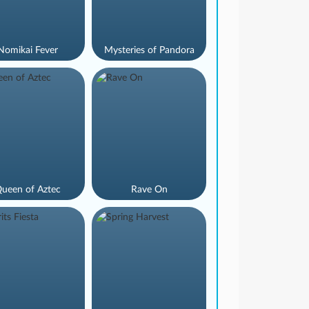
Nomikai Fever
Mysteries of Pandora
ueen of Aztec
Rave On