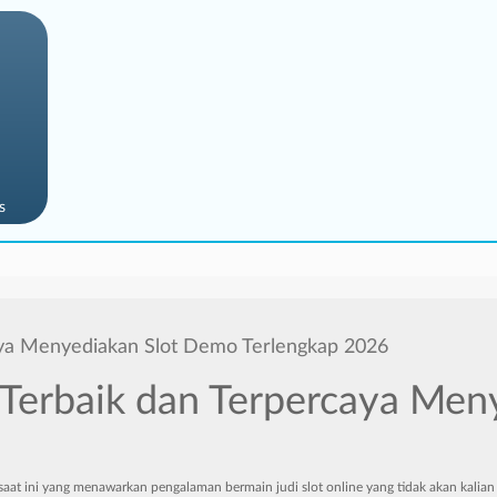
s
aya Menyediakan Slot Demo Terlengkap 2026
 Terbaik dan Terpercaya Me
i saat ini yang menawarkan pengalaman bermain judi slot online yang tidak akan kalian