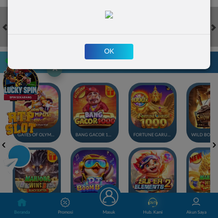
HOT GAMES
SLOTS
LIVE CASINO
RACE
TOGEL
OL
OK
Game Populer
✕
GATES OF OLYMPUS POP
BANG GACOR 1000
FORTUNE GARUDA 1000
MAHJONG WINS 3 – BLACK SCATTER
DJ BOOM BOOM
SUPER ELEMENTS 2
Beranda
Promosi
Masuk
Hub. Kami
Akun Saya