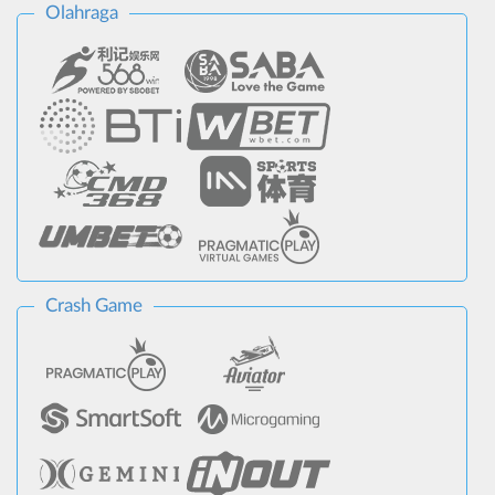
Olahraga
Crash Game