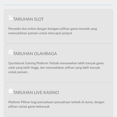
TARUHAN SLOT
Penyedia slot online dengan beragam pilihan game menarik yang
memudahkan pemain untuk mencapai jackpot
TARUHAN OLAHRAGA
Sportsbook Gaming Platform Terbaik menawarkan lebih banyak game,
odds yang lebih tinggi, dan menyediakan pilihan yang lebih banyak
untuk pemain.
TARUHAN LIVE KASINO
Platform Pilihan bagi perusahaan-perusahaan terbaik di dunia, dengan
pilihan variasi game terbanyak