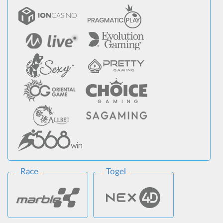
Race
Togel