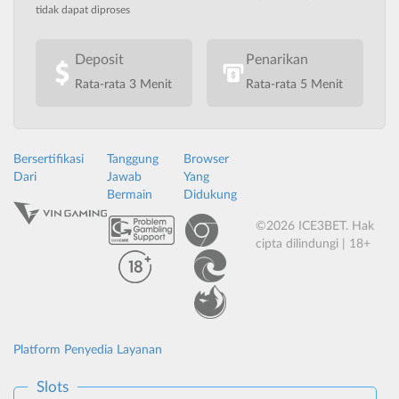
tidak dapat diproses
Deposit
Penarikan
Rata-rata 3 Menit
Rata-rata 5 Menit
Bersertifikasi
Tanggung
Browser
Dari
Jawab
Yang
Bermain
Didukung
©2026 ICE3BET. Hak
cipta dilindungi | 18+
Platform Penyedia Layanan
Slots