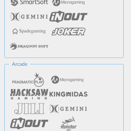
Arcade