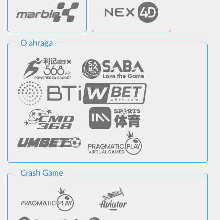
Olahraga
Crash Game