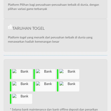
Platform Pilihan bagi perusahaan-perusahaan terbaik di dunia, dengan
pilihan variasi game terbanyak
TARUHAN TOGEL
Platform togel yang menarik dari perusahan terbaik di dunia yang
menawarkan hadiah kemenangan besar
* Selama bank maintenance dan bank offline deposit dan penarikan