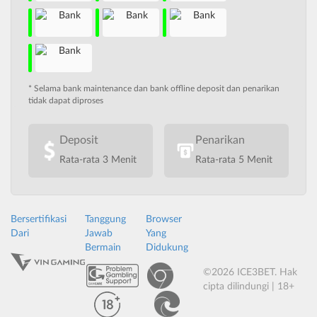
* Selama bank maintenance dan bank offline deposit dan penarikan
tidak dapat diproses
Deposit
Penarikan
Rata-rata 3 Menit
Rata-rata 5 Menit
Bersertifikasi
Tanggung
Browser
Dari
Jawab
Yang
Bermain
Didukung
©2026 ICE3BET. Hak
cipta dilindungi | 18+