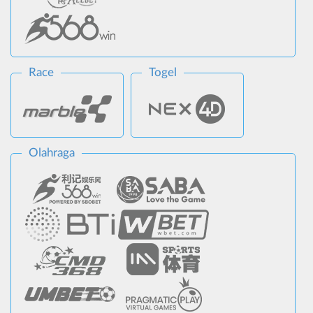
Race
Togel
Olahraga