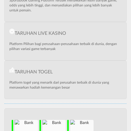
Sportsbook Gaming Platform Terbaik menawarkan lebih banyak game,
odds yang lebih tinggi, dan menyediakan pilihan yang lebih banyak
untuk pemain.
TARUHAN LIVE KASINO
Platform Pilihan bagi perusahaan-perusahaan terbaik di dunia, dengan
pilihan variasi game terbanyak
TARUHAN TOGEL
Platform togel yang menarik dari perusahan terbaik di dunia yang
menawarkan hadiah kemenangan besar