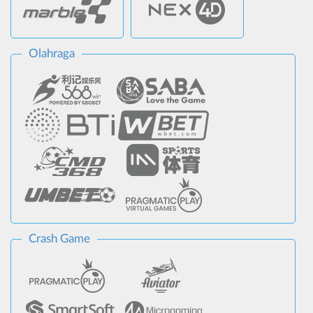
Olahraga
Crash Game