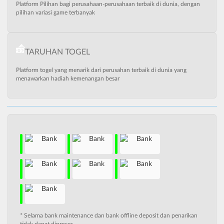
Platform Pilihan bagi perusahaan-perusahaan terbaik di dunia, dengan
pilihan variasi game terbanyak
TARUHAN TOGEL
Platform togel yang menarik dari perusahan terbaik di dunia yang
menawarkan hadiah kemenangan besar
* Selama bank maintenance dan bank offline deposit dan penarikan