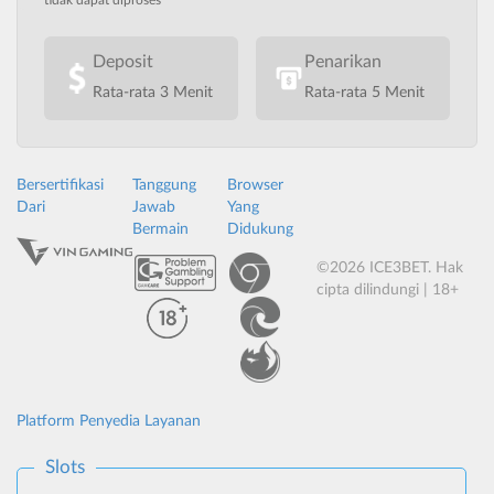
tidak dapat diproses
Deposit
Penarikan
Rata-rata 3 Menit
Rata-rata 5 Menit
Bersertifikasi
Tanggung
Browser
Dari
Jawab
Yang
Bermain
Didukung
©2026 ICE3BET. Hak
cipta dilindungi | 18+
Platform Penyedia Layanan
Slots