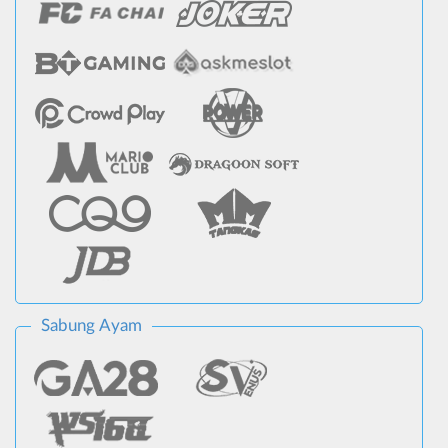
Sabung Ayam