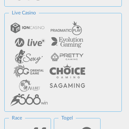
Live Casino
Race
Togel