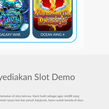
GALAXY WAR
OCEAN KING 4
nyediakan Slot Demo
 temukan di situs lainnya. Kami hadir sebagai agen slot88 yang
rmain tanpa bot dan penuh kejujuran, kamu sudah berada di situs