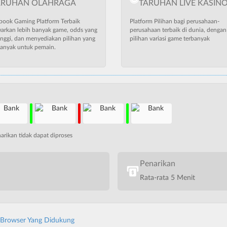
ARUHAN OLAHRAGA
TARUHAN LIVE KASIN
book Gaming Platform Terbaik
Platform Pilihan bagi perusahaan-
rkan lebih banyak game, odds yang
perusahaan terbaik di dunia, dengan
tinggi, dan menyediakan pilihan yang
pilihan variasi game terbanyak
banyak untuk pemain.
arikan tidak dapat diproses
Penarikan
Rata-rata 5 Menit
Browser Yang Didukung