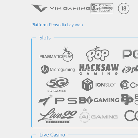
Platform Penyedia Layanan
Slots
Live Casino