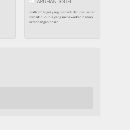
O
TARUHAN TOGEL
Platform togel yang menarik dari perusahan
terbaik di dunia yang menawarkan hadiah
kemenangan besar