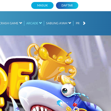
MASUK
DAFTAR
PROMOSI
CRASH GAME
ARCADE
SABUNG AYAM