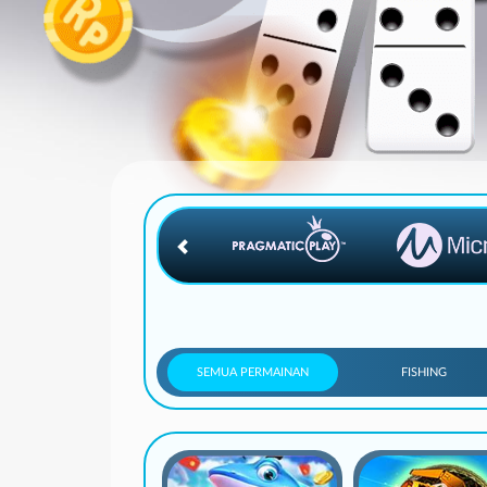
SEMUA PERMAINAN
FISHING