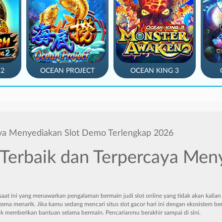
 2
OCEAN PROJECT
OCEAN KING 3
aya Menyediakan Slot Demo Terlengkap 2026
 Terbaik dan Terpercaya Me
i saat ini yang menawarkan pengalaman bermain judi slot online yang tidak akan kalian
ma menarik. Jika kamu sedang mencari situs slot gacor hari ini dengan ekosistem be
uk memberikan bantuan selama bermain. Pencarianmu berakhir sampai di sini.