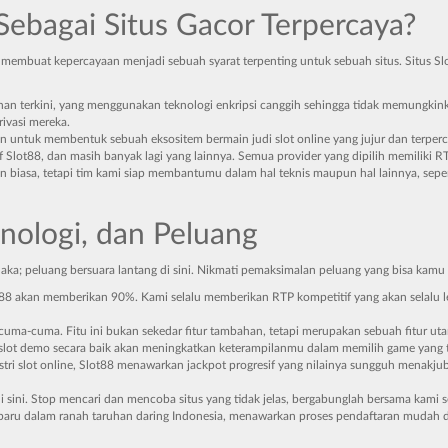
ebagai Situs Gacor Terpercaya?
nya membuat kepercayaan menjadi sebuah syarat terpenting untuk sebuah situs. Situs
n terkini, yang menggunakan teknologi enkripsi canggih sehingga tidak memungkin
ivasi mereka.
 untuk membentuk sebuah eksositem bermain judi slot online yang jujur dan terperca
sif Slot88, dan masih banyak lagi yang lainnya. Semua provider yang dipilih memiliki R
 biasa, tetapi tim kami siap membantumu dalam hal teknis maupun hal lainnya, sepert
nologi, dan Peluang
aka; peluang bersuara lantang di sini. Nikmati pemaksimalan peluang yang bisa kamu 
t88 akan memberikan 90%. Kami selalu memberikan RTP kompetitif yang akan selalu le
 cuma-cuma. Fitu ini bukan sekedar fitur tambahan, tetapi merupakan sebuah fitur u
lot demo secara baik akan meningkatkan keterampilanmu dalam memilih game yang te
ustri slot online, Slot88 menawarkan jackpot progresif yang nilainya sungguh menak
 sini. Stop mencari dan mencoba situs yang tidak jelas, bergabunglah bersama kami se
aru dalam ranah taruhan daring Indonesia, menawarkan proses pendaftaran mudah da