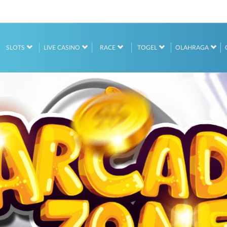
SLOTS
LIVE CASINO
RACE
TOGEL
OLAHRAGA