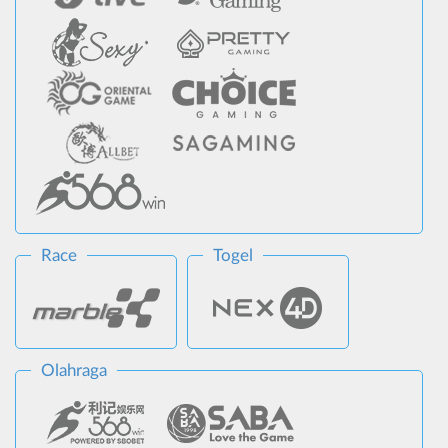
Race
Togel
Olahraga