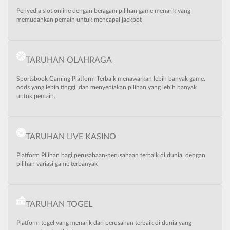
Penyedia slot online dengan beragam pilihan game menarik yang
memudahkan pemain untuk mencapai jackpot
TARUHAN OLAHRAGA
Sportsbook Gaming Platform Terbaik menawarkan lebih banyak game,
odds yang lebih tinggi, dan menyediakan pilihan yang lebih banyak
untuk pemain.
TARUHAN LIVE KASINO
Platform Pilihan bagi perusahaan-perusahaan terbaik di dunia, dengan
pilihan variasi game terbanyak
TARUHAN TOGEL
Platform togel yang menarik dari perusahan terbaik di dunia yang