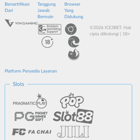
Bersertifikasi
Tanggung
Browser
Dari
Jawab
Yang
Bermain
Didukung
©2026 ICE3BET. Hak
cipta dilindungi | 18+
Platform Penyedia Layanan
Slots