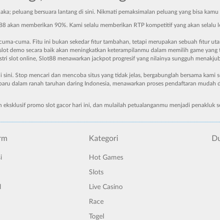
aka; peluang bersuara lantang di sini. Nikmati pemaksimalan peluang yang bisa kamu 
t88 akan memberikan 90%. Kami selalu memberikan RTP kompetitif yang akan selalu le
 cuma-cuma. Fitu ini bukan sekedar fitur tambahan, tetapi merupakan sebuah fitur u
lot demo secara baik akan meningkatkan keterampilanmu dalam memilih game yang te
ustri slot online, Slot88 menawarkan jackpot progresif yang nilainya sungguh menak
 sini. Stop mencari dan mencoba situs yang tidak jelas, bergabunglah bersama kami se
aru dalam ranah taruhan daring Indonesia, menawarkan proses pendaftaran mudah da
eksklusif promo slot gacor hari ini, dan mulailah petualanganmu menjadi penakluk s
rm
Kategori
D
i
Hot Games
Slots
l
Live Casino
Race
Togel