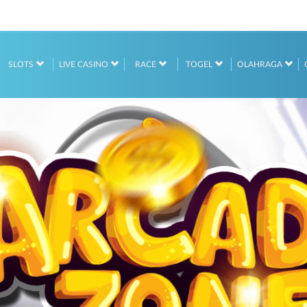
SLOTS
LIVE CASINO
RACE
TOGEL
OLAHRAGA