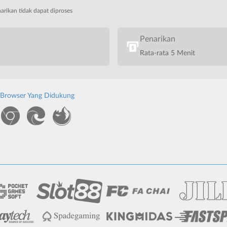
arikan tidak dapat diproses
Penarikan
Rata-rata 5 Menit
Browser Yang Didukung