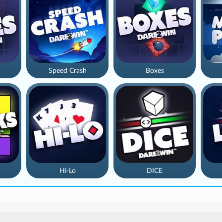
Speed Crash
Boxes
Hi-Lo
DICE