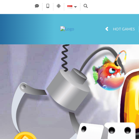
HOT GAMES