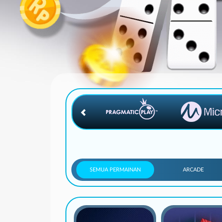
SEMUA PERMAINAN
ARCADE