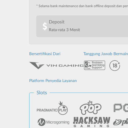
* Selama bank maintenance dan bank offline deposit dan pen
Deposit
Rata-rata 3 Menit
Bersertifikasi Dari
Tanggung Jawab Bermain
Platform Penyedia Layanan
Slots