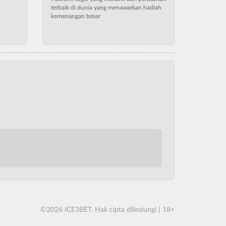
terbaik di dunia yang menawarkan hadiah
kemenangan besar
©2026 ICE3BET. Hak cipta dilindungi | 18+