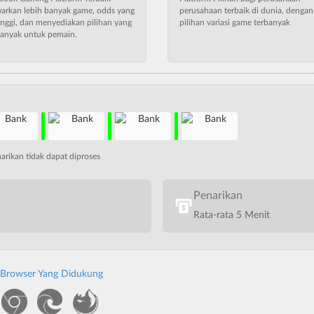
rkan lebih banyak game, odds yang
perusahaan terbaik di dunia, dengan
tinggi, dan menyediakan pilihan yang
pilihan variasi game terbanyak
banyak untuk pemain.
arikan tidak dapat diproses
Penarikan
Rata-rata 5 Menit
Browser Yang Didukung