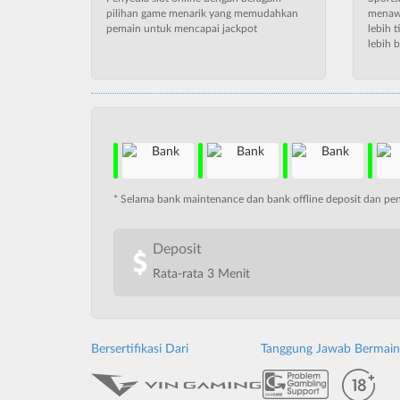
pilihan game menarik yang memudahkan
menawa
pemain untuk mencapai jackpot
lebih 
lebih 
* Selama bank maintenance dan bank offline deposit dan pen
Deposit
Rata-rata 3 Menit
Bersertifikasi Dari
Tanggung Jawab Bermain