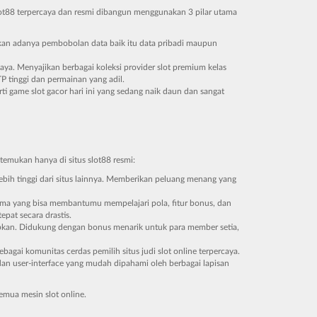
 Slot88 terpercaya dan resmi dibangun menggunakan 3 pilar utama
kan adanya pembobolan data baik itu data pribadi maupun
ya. Menyajikan berbagai koleksi provider slot premium kelas
TP tinggi dan permainan yang adil.
i game slot gacor hari ini yang sedang naik daun dan sangat
temukan hanya di situs slot88 resmi:
bih tinggi dari situs lainnya. Memberikan peluang menang yang
tama yang bisa membantumu mempelajari pola, fitur bonus, dan
pat secara drastis.
jubkan. Didukung dengan bonus menarik untuk para member setia,
bagai komunitas cerdas pemilih situs judi slot online terpercaya.
n user-interface yang mudah dipahami oleh berbagai lapisan
emua mesin slot online.