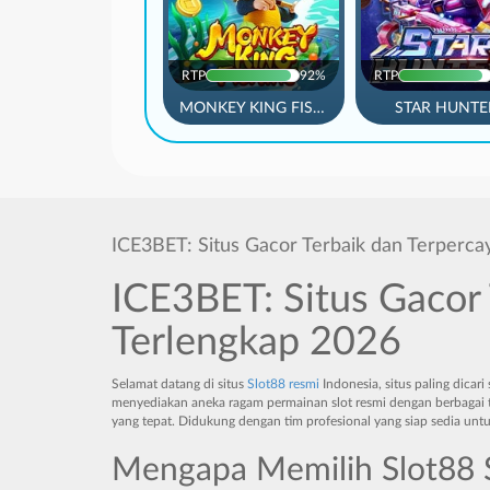
RTP
92%
RTP
MONKEY KING FISHING
STAR HUNTE
ICE3BET: Situs Gacor Terbaik dan Terperc
ICE3BET: Situs Gacor
Terlengkap 2026
Selamat datang di situs
Slot88 resmi
Indonesia, situs paling dicar
menyediakan aneka ragam permainan slot resmi dengan berbagai te
yang tepat. Didukung dengan tim profesional yang siap sedia unt
Mengapa Memilih Slot88 S