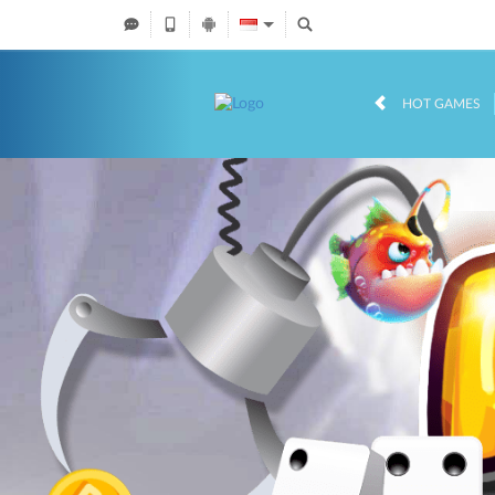
HOT GAMES