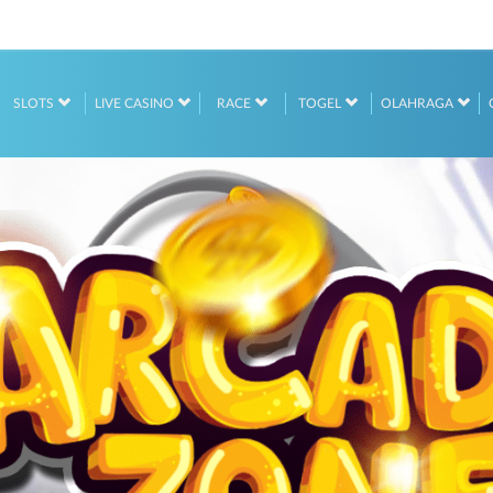
SLOTS
LIVE CASINO
RACE
TOGEL
OLAHRAGA