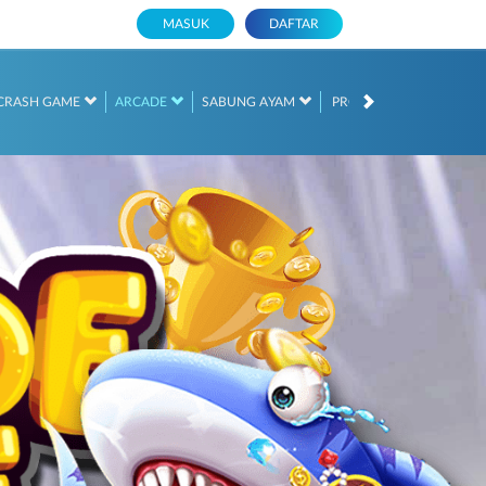
MASUK
DAFTAR
PROMOSI
CRASH GAME
ARCADE
SABUNG AYAM