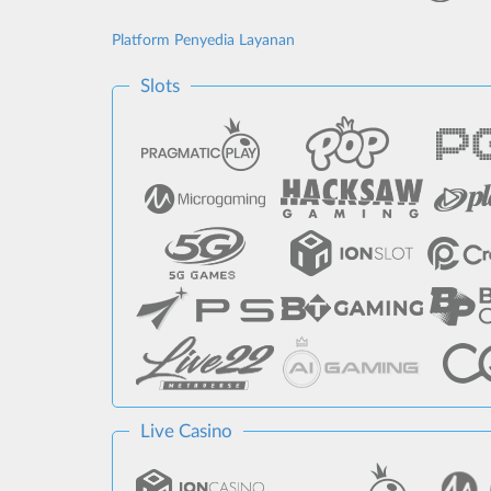
Platform Penyedia Layanan
Slots
Live Casino