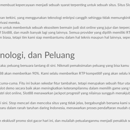
nya membuat kepercayaan menjadi sebuah syarat terpenting untuk sebuah situs. Situs
n terkini, yang menggunakan teknologi enkripsi canggih sehingga tidak memungkin
ivasi mereka.
 untuk membentuk sebuah eksositem bermain judi slot online yang jujur dan terperca
sif Slot88, dan masih banyak lagi yang lainnya. Semua provider yang dipilih memiliki R
 biasa, tetapi tim kami siap membantumu dalam hal teknis maupun hal lainnya, sepert
nologi, dan Peluang
aka; peluang bersuara lantang di sini. Nikmati pemaksimalan peluang yang bisa kamu 
t88 akan memberikan 90%. Kami selalu memberikan RTP kompetitif yang akan selalu le
 cuma-cuma. Fitu ini bukan sekedar fitur tambahan, tetapi merupakan sebuah fitur u
lot demo secara baik akan meningkatkan keterampilanmu dalam memilih game yang te
ustri slot online, Slot88 menawarkan jackpot progresif yang nilainya sungguh menak
 sini. Stop mencari dan mencoba situs yang tidak jelas, bergabunglah bersama kami se
aru dalam ranah taruhan daring Indonesia, menawarkan proses pendaftaran mudah da
eksklusif promo slot gacor hari ini, dan mulailah petualanganmu menjadi penakluk s