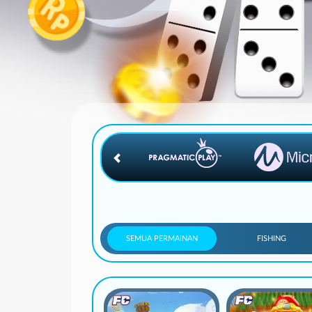
SEMUA PERMAINAN
FISHING