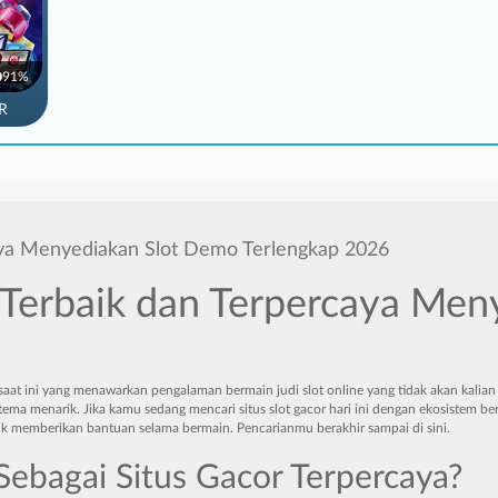
91%
R
aya Menyediakan Slot Demo Terlengkap 2026
 Terbaik dan Terpercaya Me
i saat ini yang menawarkan pengalaman bermain judi slot online yang tidak akan kalian
ma menarik. Jika kamu sedang mencari situs slot gacor hari ini dengan ekosistem be
uk memberikan bantuan selama bermain. Pencarianmu berakhir sampai di sini.
ebagai Situs Gacor Terpercaya?