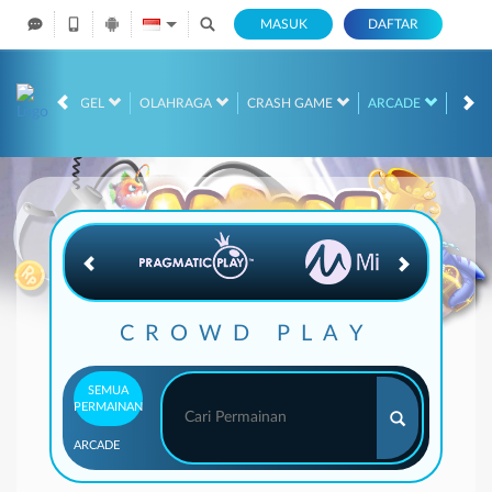
MASUK
DAFTAR
RACE
TOGEL
OLAHRAGA
CRASH GAME
ARCADE
SABU
CROWD PLAY
SEMUA
PERMAINAN
ARCADE